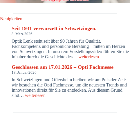
Neuigkeiten
Seit 1931 verwurzelt in Schwetzingen.
8. März 2026
Optik Lenk steht seit über 90 Jahren für Qualität,
Fachkompetenz und persönliche Beratung – mitten im Herzen
von Schwetzingen. In unserem Vorstellungsvideo führen Sie die
Seit
Inhaber durch die Geschichte des…
weiterlesen
1931
Geschlossen am 17.01.2026 – Opti Fachmesse
verwurzelt
in
18. Januar 2026
Schwetzingen.
In Schwetzingen und Oftersheim bleiben wir am Puls der Zeit:
wir besuchen die Opti Fachmesse, um die neuesten Trends und
Innovationen direkt für Sie zu entdecken. Aus diesem Grund
Geschlossen
sind…
weiterlesen
am
17.01.2026
–
Opti
Fachmesse