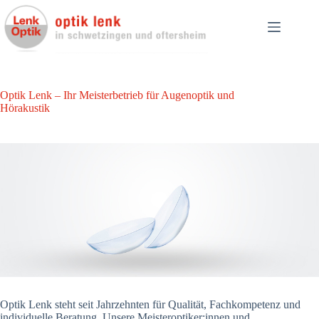
Zum
Inhalt
springen
Optik Lenk – Ihr Meisterbetrieb für Augenoptik und
Hörakustik
Optik Lenk steht seit Jahrzehnten für Qualität, Fachkompetenz und
individuelle Beratung. Unsere Meisteroptiker:innen und